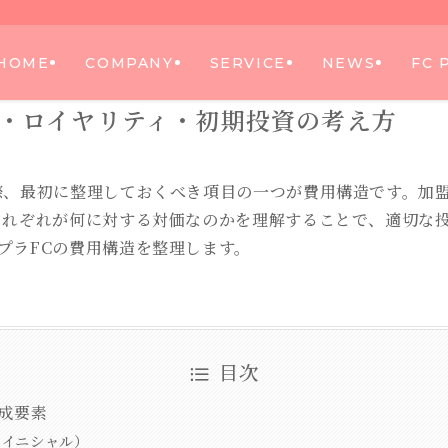
HOME
COMPANY
SERVICE
NEWS
FC 
金・ロイヤリティ・初期投資の考え方
際、最初に整理しておくべき項目の一つが費用構造です。加
それぞれが何に対する対価なのかを理解することで、適切な
プラFCの費用構造を整理します。
目次
成要素
（イニシャル）