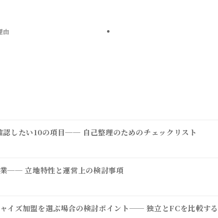
理由
確認したい10の項目── 自己整理のためのチェックリスト
業── 立地特性と運営上の検討事項
ャイズ加盟を選ぶ場合の検討ポイント── 独立とFCを比較す