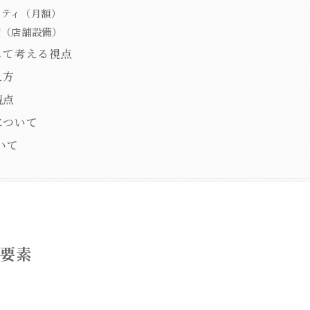
リティ（月額）
資（店舗設備）
して考える視点
え方
観点
について
いて
成要素