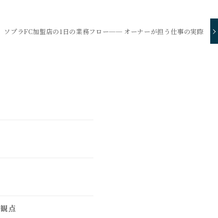
ソプラFC加盟店の1日の業務フロー── オーナーが担う仕事の実際
る観点