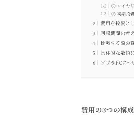
② ロイヤ
③ 初期投
費用を投資と
回収期間の考
比較する際の
具体的な数値
ソプラFCにつ
費用の3つの構